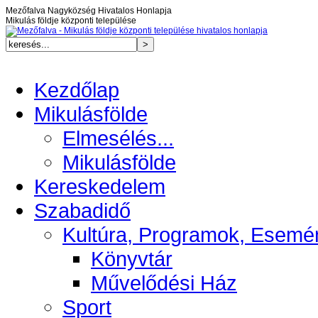
Mezőfalva Nagyközség Hivatalos Honlapja
Mikulás földje központi települése
Kezdőlap
Mikulásfölde
Elmesélés...
Mikulásfölde
Kereskedelem
Szabadidő
Kultúra, Programok, Esemé
Könyvtár
Művelődési Ház
Sport