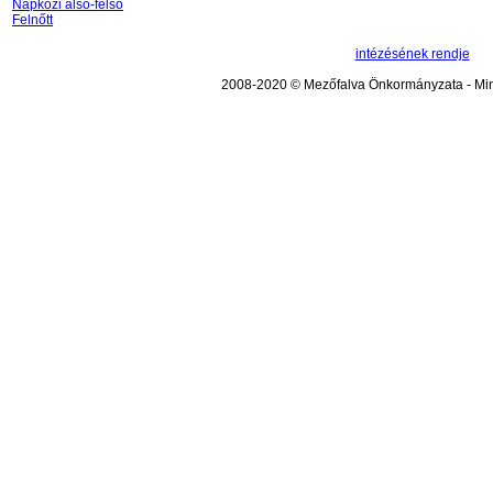
Napközi alsó-felső
Felnőtt
intézésének rendje
2008-2020 © Mezőfalva Önkormányzata - Mind