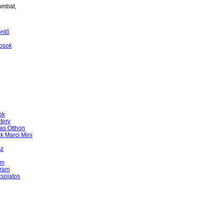
ombat,
öntő
osok
ok
terv
as Otthon
k Marci Mini
sz
am
gram
csolatos