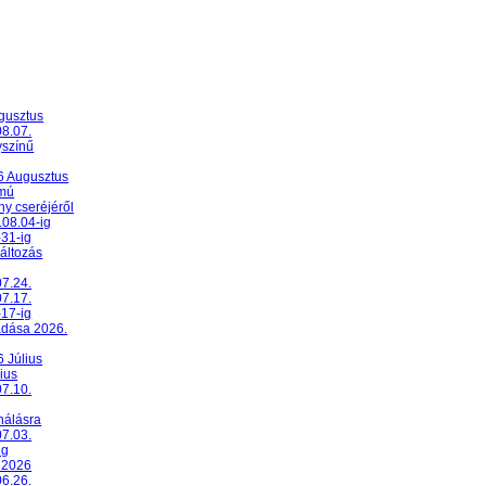
ugusztus
08.07.
yszínű
26 Augusztus
umú
y cseréjéről
.08.04-ig
-31-ig
változás
07.24.
07.17.
-17-ig
adása 2026.
6 Július
ius
07.10.
nálásra
07.03.
ig
 2026
06.26.