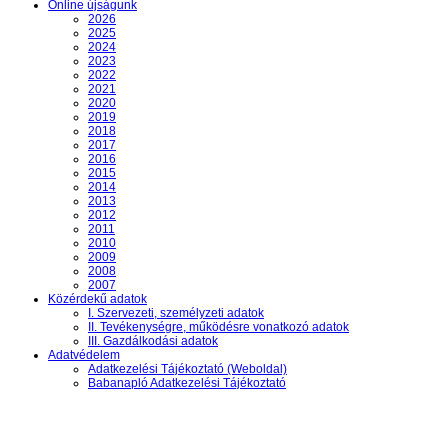
Online újságunk
2026
2025
2024
2023
2022
2021
2020
2019
2018
2017
2016
2015
2014
2013
2012
2011
2010
2009
2008
2007
Közérdekű adatok
I. Szervezeti, személyzeti adatok
II. Tevékenységre, működésre vonatkozó adatok
III. Gazdálkodási adatok
Adatvédelem
Adatkezelési Tájékoztató (Weboldal)
Babanapló Adatkezelési Tájékoztató