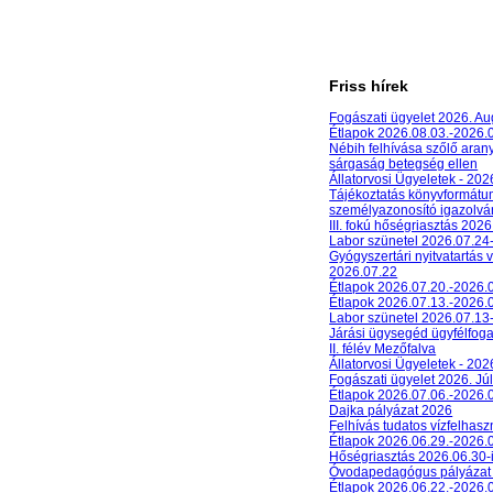
Friss hírek
Fogászati ügyelet 2026. A
Étlapok 2026.08.03.-2026.
Nébih felhívása szőlő aran
sárgaság betegség ellen
Állatorvosi Ügyeletek - 20
Tájékoztatás könyvformát
személyazonosító igazolván
III. fokú hőségriasztás 2026
Labor szünetel 2026.07.24
Gyógyszertári nyitvatartás 
2026.07.22
Étlapok 2026.07.20.-2026.
Étlapok 2026.07.13.-2026.
Labor szünetel 2026.07.13
Járási ügysegéd ügyfélfog
II. félév Mezőfalva
Állatorvosi Ügyeletek - 202
Fogászati ügyelet 2026. Júl
Étlapok 2026.07.06.-2026.
Dajka pályázat 2026
Felhívás tudatos vízfelhasz
Étlapok 2026.06.29.-2026.
Hőségriasztás 2026.06.30-
Óvodapedagógus pályázat
Étlapok 2026.06.22.-2026.