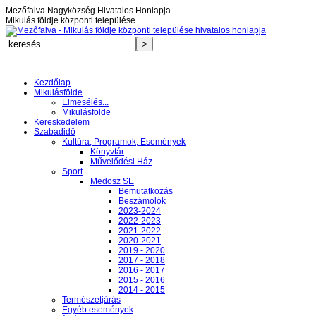
Mezőfalva Nagyközség Hivatalos Honlapja
Mikulás földje központi települése
Kezdőlap
Mikulásfölde
Elmesélés...
Mikulásfölde
Kereskedelem
Szabadidő
Kultúra, Programok, Események
Könyvtár
Művelődési Ház
Sport
Medosz SE
Bemutatkozás
Beszámolók
2023-2024
2022-2023
2021-2022
2020-2021
2019 - 2020
2017 - 2018
2016 - 2017
2015 - 2016
2014 - 2015
Természetjárás
Egyéb események