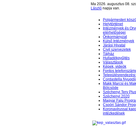
Ma 2026. augusztus 08. sz
László
napja van.
Polgármesteri kösz
Helytörténet
Intézmények és Orv
elérhetőségei
Önkormányzat
Külső Intézmények
Járási Hivatal
Civil szervezetek
Tájház
Hulladékgyűjtés
Választások
Képek, videók
Fontos telefonszám
Településrendezési 
Cordastella Nyugdíj
Makk Marcsi és Mak
Bölcsöde
Széchenyi Terv Plu
Széchenyi 2020
Magyar Falu Progr
Csoóri Sándor Pro
Koronavírussal kap
intézkedések