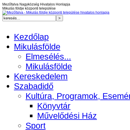
Mezőfalva Nagyközség Hivatalos Honlapja
Mikulás földje központi települése
Kezdőlap
Mikulásfölde
Elmesélés...
Mikulásfölde
Kereskedelem
Szabadidő
Kultúra, Programok, Esemé
Könyvtár
Művelődési Ház
Sport