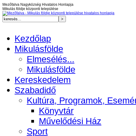
Mezőfalva Nagyközség Hivatalos Honlapja
Mikulás földje központi települése
Kezdőlap
Mikulásfölde
Elmesélés...
Mikulásfölde
Kereskedelem
Szabadidő
Kultúra, Programok, Esemé
Könyvtár
Művelődési Ház
Sport