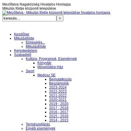
Mezőfalva Nagyközség Hivatalos Honlapja
Mikulás földje központi települése
Kezdőlap
Mikulásfölde
Elmesélés...
Mikulásfölde
Kereskedelem
Szabadidő
Kultúra, Programok, Események
Könyvtár
Művelődési Ház
Sport
Medosz SE
Bemutatkozás
Beszámolók
2023-2024
2022-2023
2021-2022
2020-2021
2019 - 2020
2017 - 2018
2016 - 2017
2015 - 2016
2014 - 2015
Természetjárás
Egyéb események