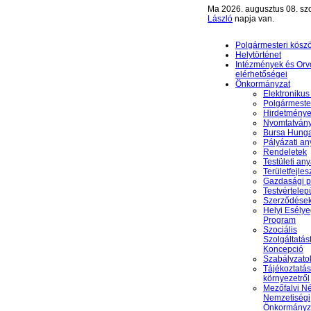
Ma 2026. augusztus 08. sz
László
napja van.
Polgármesteri kösz
Helytörténet
Intézmények és Orv
elérhetőségei
Önkormányzat
Elektronikus
Polgármester
Hirdetmény
Nyomtatván
Bursa Hunga
Pályázati a
Rendeletek
Testületi an
Területfejles
Gazdasági 
Testvértelep
Szerződése
Helyi Esély
Program
Szociális
Szolgáltatás
Koncepció
Szabályzato
Tájékoztatás
környezetről
Mezőfalvi N
Nemzetiségi
Önkormányz