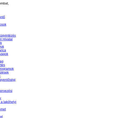
ombat,
öntő
osok
 ügyintézés
i Hivatal
ek
yok
rica
nyagok
yag
ztés
programok
ülések
k
egyenlőségi
tervezési
k
 a lakóhelyi
émet
at