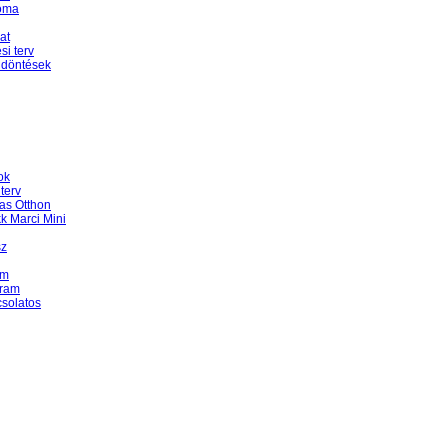
Roma
at
i terv
 döntések
ok
terv
as Otthon
k Marci Mini
sz
am
gram
csolatos