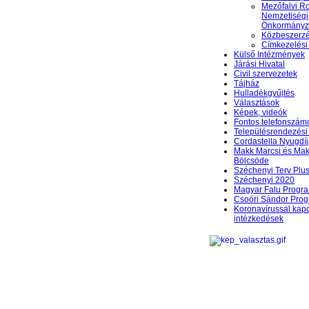
Mezőfalvi 
Nemzetiségi
Önkormányz
Közbeszerzés
Címkezelési
Külső Intézmények
Járási Hivatal
Civil szervezetek
Tájház
Hulladékgyűjtés
Választások
Képek, videók
Fontos telefonszám
Településrendezési 
Cordastella Nyugdíj
Makk Marcsi és Mak
Bölcsöde
Széchenyi Terv Plu
Széchenyi 2020
Magyar Falu Progr
Csoóri Sándor Pro
Koronavírussal kap
intézkedések