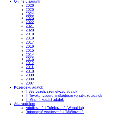
Online újságunk
2026
2025
2024
2023
2022
2021
2020
2019
2018
2017
2016
2015
2014
2013
2012
2011
2010
2009
2008
2007
Közérdekű adatok
I. Szervezeti, személyzeti adatok
II. Tevékenységre, működésre vonatkozó adatok
III. Gazdálkodási adatok
Adatvédelem
Adatkezelési Tájékoztató (Weboldal)
Babanapló Adatkezelési Tájékoztató