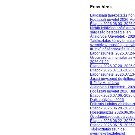
Friss hírek
Lakossági tájékoztatás hőh
Fogászati ügyelet 2026. A
Étlapok 2026.08.03.-2026.
Nébih felhívása szőlő aran
sárgaság betegség ellen
Állatorvosi Ügyeletek - 20
Tájékoztatás könyvformát
személyazonosító igazolván
III. fokú hőségriasztás 2026
Labor szünetel 2026.07.24
Gyógyszertári nyitvatartás 
2026.07.22
Étlapok 2026.07.20.-2026.
Étlapok 2026.07.13.-2026.
Labor szünetel 2026.07.13
Járási ügysegéd ügyfélfog
II. félév Mezőfalva
Állatorvosi Ügyeletek - 202
Fogászati ügyelet 2026. Júl
Étlapok 2026.07.06.-2026.
Dajka pályázat 2026
Felhívás tudatos vízfelhasz
Étlapok 2026.06.29.-2026.
Hőségriasztás 2026.06.30-
Óvodapedagógus pályázat
Étlapok 2026.06.22.-2026.
Étlapok 2026.06.15.-2026.
Tájékoztatás szünidei
gyermekétkeztetésről