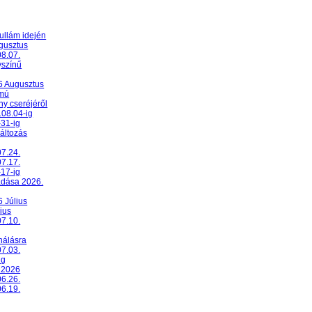
ullám idején
ugusztus
08.07.
yszínű
26 Augusztus
umú
y cseréjéről
.08.04-ig
-31-ig
változás
07.24.
07.17.
-17-ig
adása 2026.
6 Július
ius
07.10.
nálásra
07.03.
ig
 2026
06.26.
06.19.