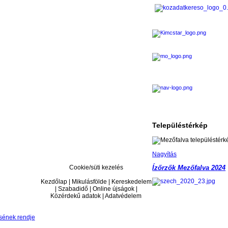
Településtérkép
Nagyítás
Cookie/süti kezelés
Ízőrzők Mezőfalva 2024
Kezdőlap | Mikulásfölde | Kereskedelem
| Szabadidő | Online újságok |
Közérdekű adatok | Adatvédelem
sének rendje