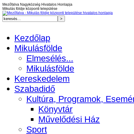
Mezőfalva Nagyközség Hivatalos Honlapja
Mikulás földje központi települése
Kezdőlap
Mikulásfölde
Elmesélés...
Mikulásfölde
Kereskedelem
Szabadidő
Kultúra, Programok, Esemé
Könyvtár
Művelődési Ház
Sport