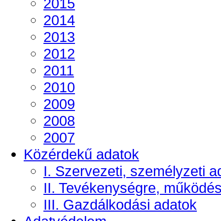
2015
2014
2013
2012
2011
2010
2009
2008
2007
Közérdekű adatok
I. Szervezeti, személyzeti a
II. Tevékenységre, működé
III. Gazdálkodási adatok