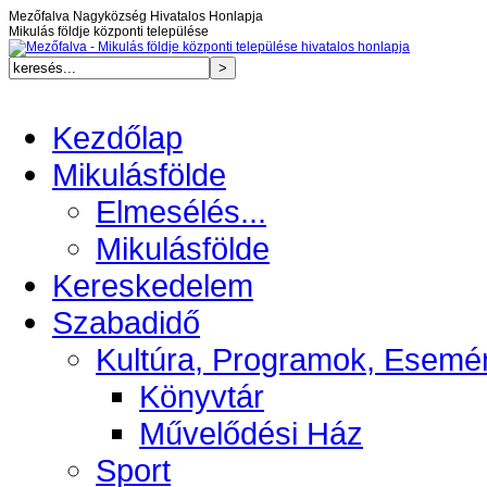
Mezőfalva Nagyközség Hivatalos Honlapja
Mikulás földje központi települése
Kezdőlap
Mikulásfölde
Elmesélés...
Mikulásfölde
Kereskedelem
Szabadidő
Kultúra, Programok, Esemé
Könyvtár
Művelődési Ház
Sport