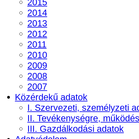
2015
2014
2013
2012
2011
2010
2009
2008
2007
Közérdekű adatok
I. Szervezeti, személyzeti a
II. Tevékenységre, működé
III. Gazdálkodási adatok