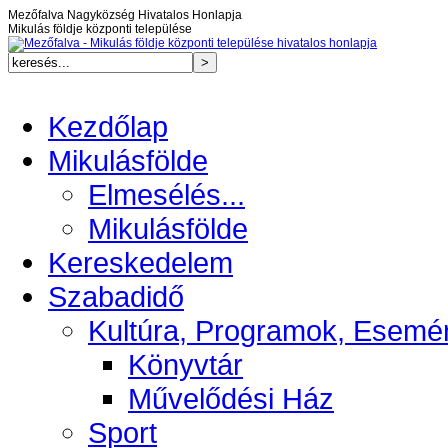
Mezőfalva Nagyközség Hivatalos Honlapja
Mikulás földje központi települése
Kezdőlap
Mikulásfölde
Elmesélés...
Mikulásfölde
Kereskedelem
Szabadidő
Kultúra, Programok, Esemé
Könyvtár
Művelődési Ház
Sport