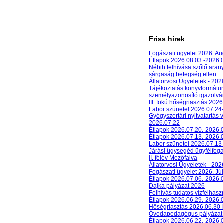
Friss hírek
Fogászati ügyelet 2026. A
Étlapok 2026.08.03.-2026.
Nébih felhívása szőlő aran
sárgaság betegség ellen
Állatorvosi Ügyeletek - 20
Tájékoztatás könyvformát
személyazonosító igazolván
III. fokú hőségriasztás 2026
Labor szünetel 2026.07.24
Gyógyszertári nyitvatartás 
2026.07.22
Étlapok 2026.07.20.-2026.
Étlapok 2026.07.13.-2026.
Labor szünetel 2026.07.13
Járási ügysegéd ügyfélfog
II. félév Mezőfalva
Állatorvosi Ügyeletek - 202
Fogászati ügyelet 2026. Júl
Étlapok 2026.07.06.-2026.
Dajka pályázat 2026
Felhívás tudatos vízfelhasz
Étlapok 2026.06.29.-2026.
Hőségriasztás 2026.06.30-
Óvodapedagógus pályázat
Étlapok 2026.06.22.-2026.