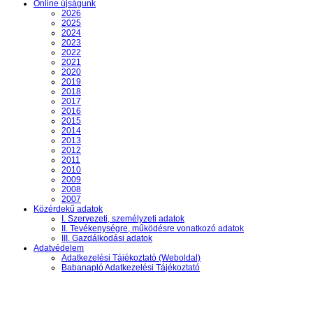
Online újságunk
2026
2025
2024
2023
2022
2021
2020
2019
2018
2017
2016
2015
2014
2013
2012
2011
2010
2009
2008
2007
Közérdekű adatok
I. Szervezeti, személyzeti adatok
II. Tevékenységre, működésre vonatkozó adatok
III. Gazdálkodási adatok
Adatvédelem
Adatkezelési Tájékoztató (Weboldal)
Babanapló Adatkezelési Tájékoztató