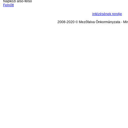
Napközi alsó-felső
Felnőtt
intézésének rendje
2008-2020 © Mezőfalva Önkormányzata - Mind