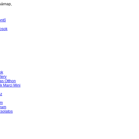
sárnap,
öntő
osok
ok
terv
as Otthon
k Marci Mini
sz
am
gram
csolatos