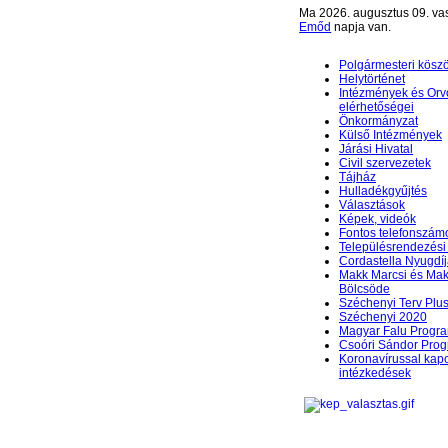
Ma 2026. augusztus 09. va
Emőd
napja van.
Polgármesteri kösz
Helytörténet
Intézmények és Orv
elérhetőségei
Önkormányzat
Külső Intézmények
Járási Hivatal
Civil szervezetek
Tájház
Hulladékgyűjtés
Választások
Képek, videók
Fontos telefonszám
Településrendezési 
Cordastella Nyugdíj
Makk Marcsi és Mak
Bölcsöde
Széchenyi Terv Plu
Széchenyi 2020
Magyar Falu Progr
Csoóri Sándor Pro
Koronavírussal kap
intézkedések