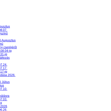
ugusztus
08.07.
yszínű
26 Augusztus
umú
y cseréjéről
.08.04-ig
-31-ig
változás
07.24.
07.17.
-17-ig
adása 2026.
6 Július
ius
07.10.
nálásra
07.03.
ig
 2026
06.26.