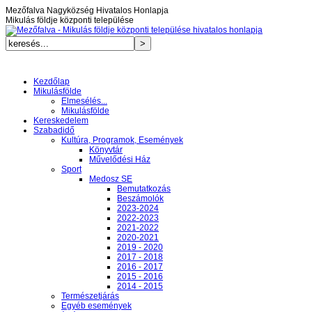
Mezőfalva Nagyközség Hivatalos Honlapja
Mikulás földje központi települése
Kezdőlap
Mikulásfölde
Elmesélés...
Mikulásfölde
Kereskedelem
Szabadidő
Kultúra, Programok, Események
Könyvtár
Művelődési Ház
Sport
Medosz SE
Bemutatkozás
Beszámolók
2023-2024
2022-2023
2021-2022
2020-2021
2019 - 2020
2017 - 2018
2016 - 2017
2015 - 2016
2014 - 2015
Természetjárás
Egyéb események