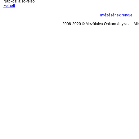
Napközi alsó-felső
Felnőtt
intézésének rendje
2008-2020 © Mezőfalva Önkormányzata - Mind