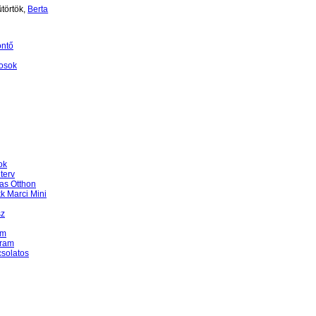
törtök,
Berta
öntő
osok
ok
terv
as Otthon
k Marci Mini
sz
am
gram
csolatos