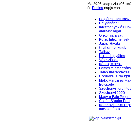
Ma 2026. augusztus 06. csü
és
Bettina
napja van.
Polgármesteri kösz
Helytörténet
Intézmények és Orv
elérhetőségei
Önkormányzat
Külső Intézmények
Járási Hivatal
Civil szervezetek
Tájház
Hulladékgyűjtés
Választások
Képek, videók
Fontos telefonszám
Településrendezési 
Cordastella Nyugdíj
Makk Marcsi és Mak
Bölcsöde
Széchenyi Terv Plu
Széchenyi 2020
Magyar Falu Progr
Csoóri Sándor Pro
Koronavírussal kap
intézkedések