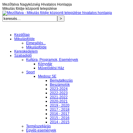
Mezőfalva Nagyközség Hivatalos Honlapja
Mikulás földje központi települése
Kezdőlap
Mikulásfölde
Elmesélés...
Mikulásfölde
Kereskedelem
Szabadidő
Kultúra, Programok, Események
Könyvtár
Művelődési Ház
Sport
Medosz SE
Bemutatkozás
Beszámolók
2023-2024
2022-2023
2021-2022
2020-2021
2019 - 2020
2017 - 2018
2016 - 2017
2015 - 2016
2014 - 2015
Természetjárás
Egyéb események