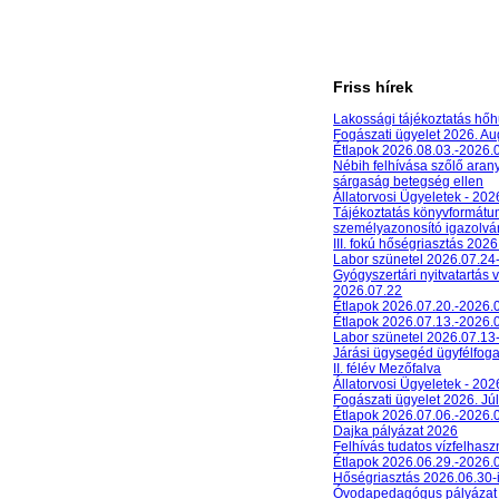
Friss hírek
Lakossági tájékoztatás hőh
Fogászati ügyelet 2026. A
Étlapok 2026.08.03.-2026.
Nébih felhívása szőlő aran
sárgaság betegség ellen
Állatorvosi Ügyeletek - 20
Tájékoztatás könyvformát
személyazonosító igazolván
III. fokú hőségriasztás 2026
Labor szünetel 2026.07.24
Gyógyszertári nyitvatartás 
2026.07.22
Étlapok 2026.07.20.-2026.
Étlapok 2026.07.13.-2026.
Labor szünetel 2026.07.13
Járási ügysegéd ügyfélfog
II. félév Mezőfalva
Állatorvosi Ügyeletek - 202
Fogászati ügyelet 2026. Júl
Étlapok 2026.07.06.-2026.
Dajka pályázat 2026
Felhívás tudatos vízfelhasz
Étlapok 2026.06.29.-2026.
Hőségriasztás 2026.06.30-
Óvodapedagógus pályázat