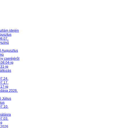
ullám idején
ugusztus
08.07.
yszínű
26 Augusztus
umú
y cseréjéről
.08.04-ig
-31-ig
változás
07.24.
07.17.
-17-ig
adása 2026.
6 Július
ius
07.10.
nálásra
07.03.
ig
 2026