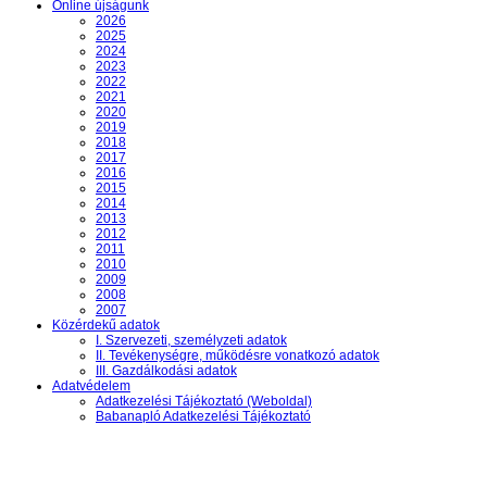
Online újságunk
2026
2025
2024
2023
2022
2021
2020
2019
2018
2017
2016
2015
2014
2013
2012
2011
2010
2009
2008
2007
Közérdekű adatok
I. Szervezeti, személyzeti adatok
II. Tevékenységre, működésre vonatkozó adatok
III. Gazdálkodási adatok
Adatvédelem
Adatkezelési Tájékoztató (Weboldal)
Babanapló Adatkezelési Tájékoztató