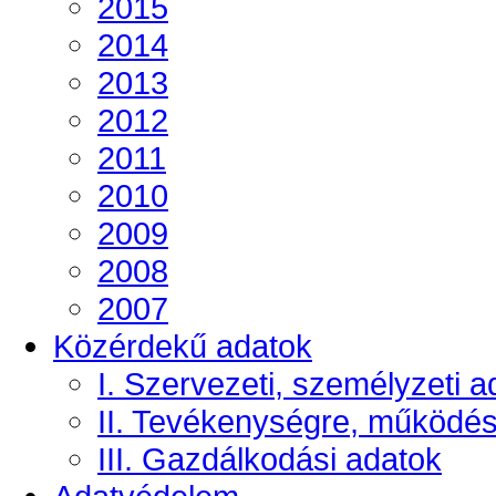
2015
2014
2013
2012
2011
2010
2009
2008
2007
Közérdekű adatok
I. Szervezeti, személyzeti a
II. Tevékenységre, működé
III. Gazdálkodási adatok