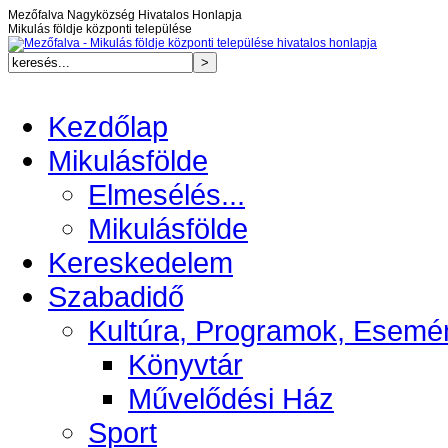
Mezőfalva Nagyközség Hivatalos Honlapja
Mikulás földje központi települése
Kezdőlap
Mikulásfölde
Elmesélés...
Mikulásfölde
Kereskedelem
Szabadidő
Kultúra, Programok, Esemé
Könyvtár
Művelődési Ház
Sport