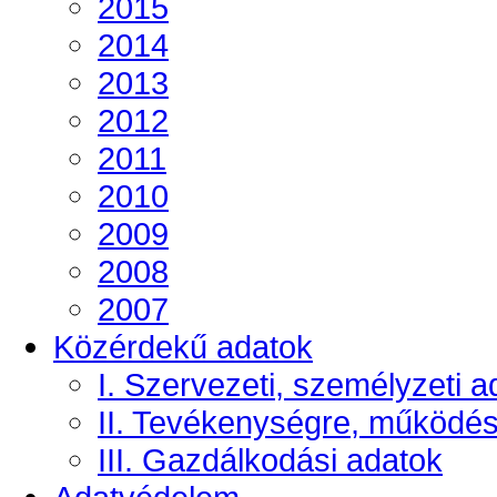
2015
2014
2013
2012
2011
2010
2009
2008
2007
Közérdekű adatok
I. Szervezeti, személyzeti a
II. Tevékenységre, működé
III. Gazdálkodási adatok