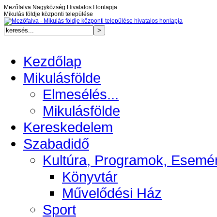
Mezőfalva Nagyközség Hivatalos Honlapja
Mikulás földje központi települése
Kezdőlap
Mikulásfölde
Elmesélés...
Mikulásfölde
Kereskedelem
Szabadidő
Kultúra, Programok, Esemé
Könyvtár
Művelődési Ház
Sport