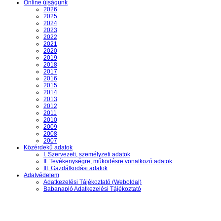
Online újságunk
2026
2025
2024
2023
2022
2021
2020
2019
2018
2017
2016
2015
2014
2013
2012
2011
2010
2009
2008
2007
Közérdekű adatok
I. Szervezeti, személyzeti adatok
II. Tevékenységre, működésre vonatkozó adatok
III. Gazdálkodási adatok
Adatvédelem
Adatkezelési Tájékoztató (Weboldal)
Babanapló Adatkezelési Tájékoztató