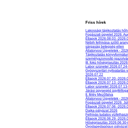
Friss hírek
Lakossági tájékoztatás hőh
Fogászati ügyelet 2026. A
Étlapok 2026.08.03.-2026.
Nébih felhívása szőlő aran
sárgaság betegség ellen
Állatorvosi Ügyeletek - 20
Tájékoztatás könyvformát
személyazonosító igazolván
III. fokú hőségriasztás 2026
Labor szünetel 2026.07.24
Gyógyszertári nyitvatartás 
2026.07.22
Étlapok 2026.07.20.-2026.
Étlapok 2026.07.13.-2026.
Labor szünetel 2026.07.13
Járási ügysegéd ügyfélfog
II. félév Mezőfalva
Állatorvosi Ügyeletek - 202
Fogászati ügyelet 2026. Júl
Étlapok 2026.07.06.-2026.
Dajka pályázat 2026
Felhívás tudatos vízfelhasz
Étlapok 2026.06.29.-2026.
Hőségriasztás 2026.06.30-
Óvodapedagógus pályázat