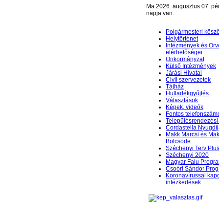
Ma 2026. augusztus 07. pé
napja van.
Polgármesteri kösz
Helytörténet
Intézmények és Orv
elérhetőségei
Önkormányzat
Külső Intézmények
Járási Hivatal
Civil szervezetek
Tájház
Hulladékgyűjtés
Választások
Képek, videók
Fontos telefonszám
Településrendezési 
Cordastella Nyugdíj
Makk Marcsi és Mak
Bölcsöde
Széchenyi Terv Plu
Széchenyi 2020
Magyar Falu Progr
Csoóri Sándor Pro
Koronavírussal kap
intézkedések