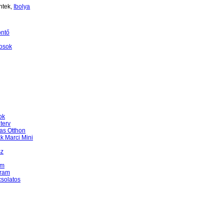
ntek,
Ibolya
öntő
osok
ok
terv
as Otthon
k Marci Mini
sz
am
gram
csolatos