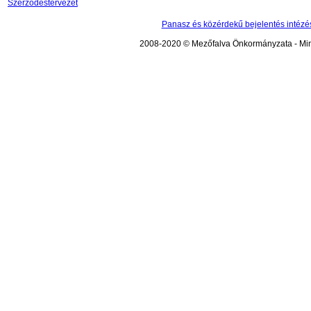
Szerződéstervezet
Panasz és közérdekű bejelentés intézé
2008-2020 © Mezőfalva Önkormányzata - Mind