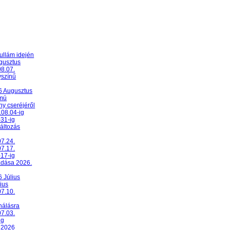
ullám idején
ugusztus
08.07.
yszínű
26 Augusztus
umú
y cseréjéről
.08.04-ig
-31-ig
változás
07.24.
07.17.
-17-ig
adása 2026.
6 Július
ius
07.10.
nálásra
07.03.
ig
 2026