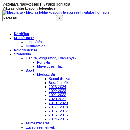
Mezőfalva Nagyközség Hivatalos Honlapja
Mikulás földje központi települése
Kezdőlap
Mikulásfölde
Elmesélés...
Mikulásfölde
Kereskedelem
Szabadidő
Kultúra, Programok, Események
Könyvtár
Művelődési Ház
Sport
Medosz SE
Bemutatkozás
Beszámolók
2023-2024
2022-2023
2021-2022
2020-2021
2019 - 2020
2017 - 2018
2016 - 2017
2015 - 2016
2014 - 2015
Természetjárás
Egyéb események