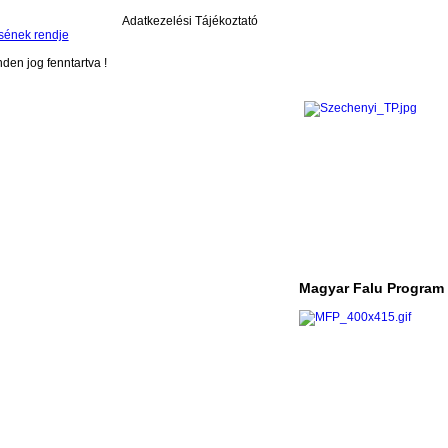
Adatkezelési Tájékoztató
sének rendje
en jog fenntartva !
Magyar Falu Program