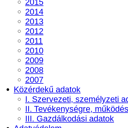
2015
2014
2013
2012
2011
2010
2009
2008
2007
Közérdekű adatok
I. Szervezeti, személyzeti a
II. Tevékenységre, működé
III. Gazdálkodási adatok