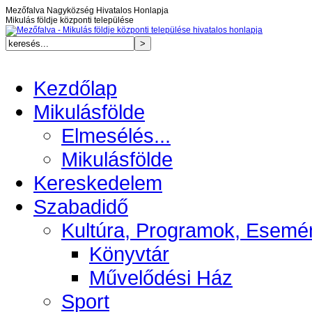
Mezőfalva Nagyközség Hivatalos Honlapja
Mikulás földje központi települése
Kezdőlap
Mikulásfölde
Elmesélés...
Mikulásfölde
Kereskedelem
Szabadidő
Kultúra, Programok, Esemé
Könyvtár
Művelődési Ház
Sport