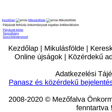
Kezdőlap
Mikulásfölde
Mikulásfölde
Pályázati felhívás önkormányzati ingatlan értékesítésére
Pályázati kiírás
Tanúsítvány
Szerződéstervezet
Kezdőlap | Mikulásfölde | Keres
Online újságok | Közérdekű a
Adatkezelési Tájé
Panasz és közérdekű bejelentés
2008-2020 © Mezőfalva Önkorm
fenntartva 