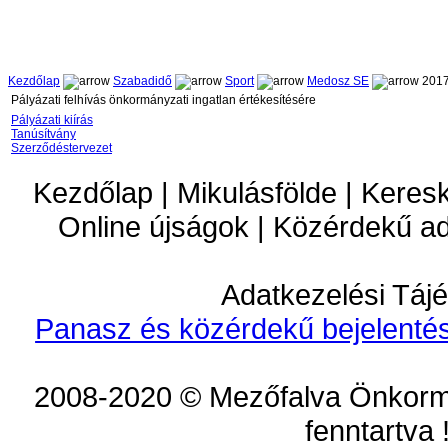
Kezdőlap
Szabadidő
Sport
Medosz SE
2017
Pályázati felhívás önkormányzati ingatlan értékesítésére
Pályázati kiírás
Tanúsítvány
Szerződéstervezet
Kezdőlap | Mikulásfölde | Keres
Online újságok | Közérdekű a
Adatkezelési Tájé
Panasz és közérdekű bejelentés
2008-2020 © Mezőfalva Önkorm
fenntartva 