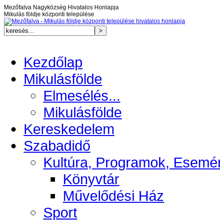
Mezőfalva Nagyközség Hivatalos Honlapja
Mikulás földje központi települése
Kezdőlap
Mikulásfölde
Elmesélés...
Mikulásfölde
Kereskedelem
Szabadidő
Kultúra, Programok, Esemé
Könyvtár
Művelődési Ház
Sport