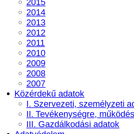
2015
2014
2013
2012
2011
2010
2009
2008
2007
Közérdekű adatok
I. Szervezeti, személyzeti a
II. Tevékenységre, működé
III. Gazdálkodási adatok