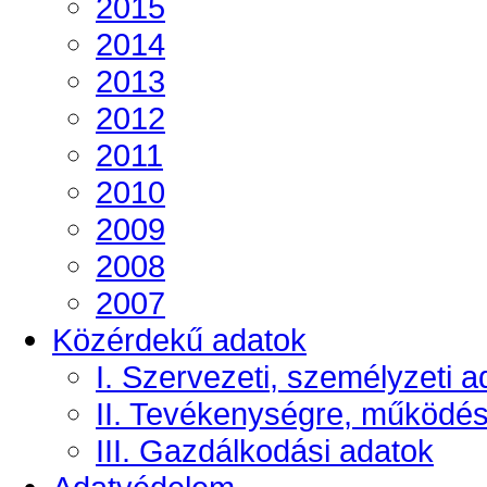
2015
2014
2013
2012
2011
2010
2009
2008
2007
Közérdekű adatok
I. Szervezeti, személyzeti a
II. Tevékenységre, működé
III. Gazdálkodási adatok