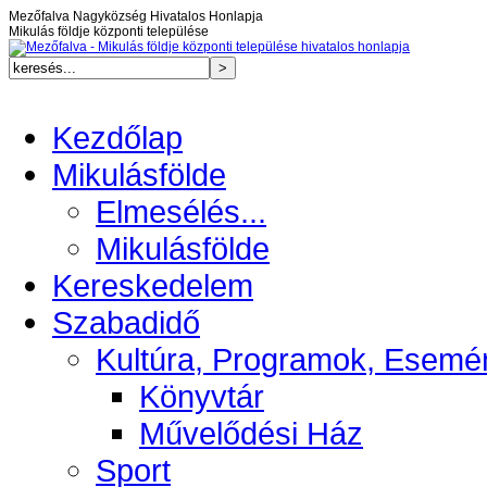
Mezőfalva Nagyközség Hivatalos Honlapja
Mikulás földje központi települése
Kezdőlap
Mikulásfölde
Elmesélés...
Mikulásfölde
Kereskedelem
Szabadidő
Kultúra, Programok, Esemé
Könyvtár
Művelődési Ház
Sport