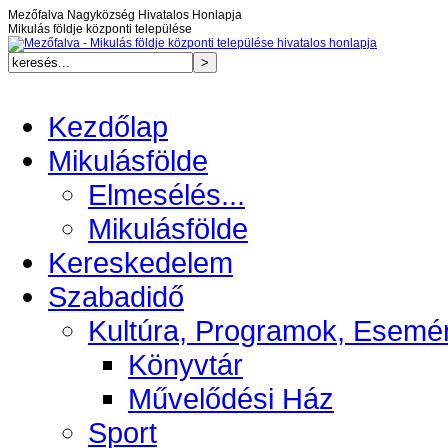
Mezőfalva Nagyközség Hivatalos Honlapja
Mikulás földje központi települése
Kezdőlap
Mikulásfölde
Elmesélés...
Mikulásfölde
Kereskedelem
Szabadidő
Kultúra, Programok, Esemé
Könyvtár
Művelődési Ház
Sport