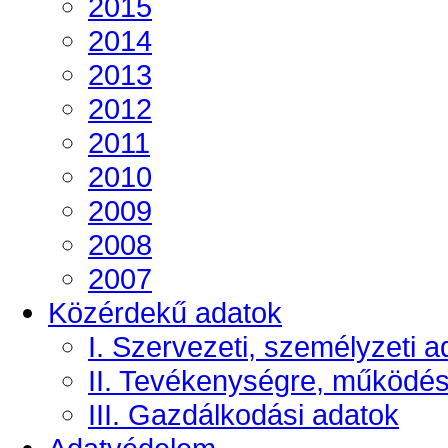
2015
2014
2013
2012
2011
2010
2009
2008
2007
Közérdekű adatok
I. Szervezeti, személyzeti a
II. Tevékenységre, működé
III. Gazdálkodási adatok