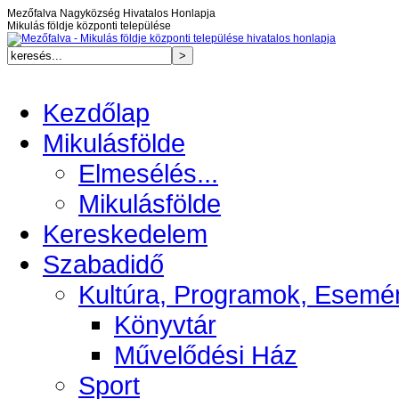
Mezőfalva Nagyközség Hivatalos Honlapja
Mikulás földje központi települése
Kezdőlap
Mikulásfölde
Elmesélés...
Mikulásfölde
Kereskedelem
Szabadidő
Kultúra, Programok, Esemé
Könyvtár
Művelődési Ház
Sport