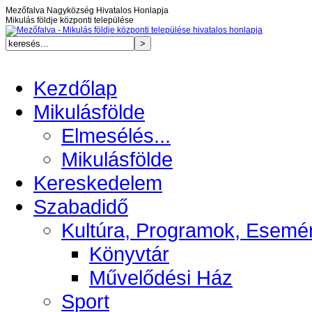
Mezőfalva Nagyközség Hivatalos Honlapja
Mikulás földje központi települése
Kezdőlap
Mikulásfölde
Elmesélés...
Mikulásfölde
Kereskedelem
Szabadidő
Kultúra, Programok, Esemé
Könyvtár
Művelődési Ház
Sport