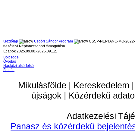
Kezdőlap
Csoóri Sándor Program
CSSP-NEPTANC-MO-2022-
Mezőfalvi Néptánccsoport támogatása
Étlapok 2025.09.08.-2025.09.12.
Bölcsöde
Óvodás
Napközi alsó-felső
Felnőtt
Mikulásfölde | Kereskedelem |
újságok | Közérdekű adato
Adatkezelési Tájé
Panasz és közérdekű bejelentés