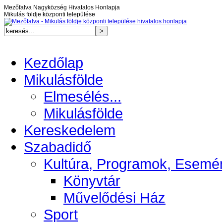
Mezőfalva Nagyközség Hivatalos Honlapja
Mikulás földje központi települése
Kezdőlap
Mikulásfölde
Elmesélés...
Mikulásfölde
Kereskedelem
Szabadidő
Kultúra, Programok, Esemé
Könyvtár
Művelődési Ház
Sport