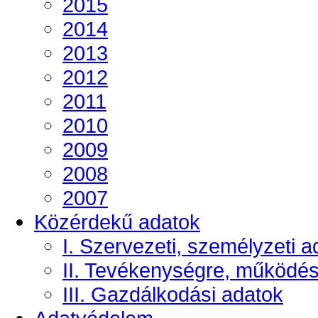
2015
2014
2013
2012
2011
2010
2009
2008
2007
Közérdekű adatok
I. Szervezeti, személyzeti a
II. Tevékenységre, működé
III. Gazdálkodási adatok