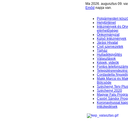
Ma 2026. augusztus 09. va
Emőd
napja van.
Polgármesteri kösz
Helytörténet
Intézmények és Orv
elérhetőségei
Önkormányzat
Külső Intézmények
Járási Hivatal
Civil szervezetek
Tájház
Hulladékgyűjtés
Választások
Képek, videók
Fontos telefonszám
Településrendezési 
Cordastella Nyugdíj
Makk Marcsi és Mak
Bölcsöde
Széchenyi Terv Plu
Széchenyi 2020
Magyar Falu Progr
Csoóri Sándor Pro
Koronavírussal kap
intézkedések