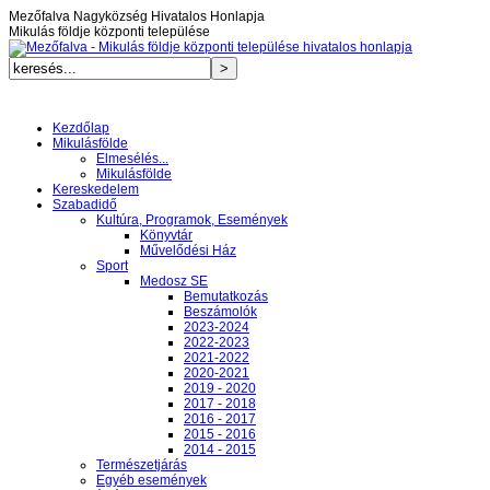
Mezőfalva Nagyközség Hivatalos Honlapja
Mikulás földje központi települése
Kezdőlap
Mikulásfölde
Elmesélés...
Mikulásfölde
Kereskedelem
Szabadidő
Kultúra, Programok, Események
Könyvtár
Művelődési Ház
Sport
Medosz SE
Bemutatkozás
Beszámolók
2023-2024
2022-2023
2021-2022
2020-2021
2019 - 2020
2017 - 2018
2016 - 2017
2015 - 2016
2014 - 2015
Természetjárás
Egyéb események