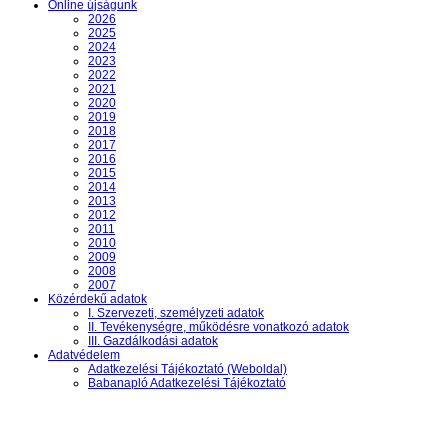
Online újságunk
2026
2025
2024
2023
2022
2021
2020
2019
2018
2017
2016
2015
2014
2013
2012
2011
2010
2009
2008
2007
Közérdekű adatok
I. Szervezeti, személyzeti adatok
II. Tevékenységre, működésre vonatkozó adatok
III. Gazdálkodási adatok
Adatvédelem
Adatkezelési Tájékoztató (Weboldal)
Babanapló Adatkezelési Tájékoztató