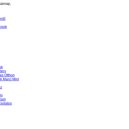
sárnap,
öntő
osok
ok
terv
as Otthon
k Marci Mini
sz
am
gram
csolatos