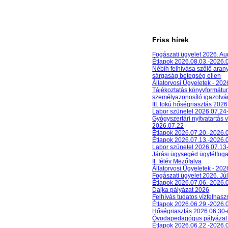
Friss hírek
Fogászati ügyelet 2026. A
Étlapok 2026.08.03.-2026.
Nébih felhívása szőlő aran
sárgaság betegség ellen
Állatorvosi Ügyeletek - 20
Tájékoztatás könyvformát
személyazonosító igazolván
III. fokú hőségriasztás 2026
Labor szünetel 2026.07.24
Gyógyszertári nyitvatartás 
2026.07.22
Étlapok 2026.07.20.-2026.
Étlapok 2026.07.13.-2026.
Labor szünetel 2026.07.13
Járási ügysegéd ügyfélfog
II. félév Mezőfalva
Állatorvosi Ügyeletek - 202
Fogászati ügyelet 2026. Júl
Étlapok 2026.07.06.-2026.
Dajka pályázat 2026
Felhívás tudatos vízfelhasz
Étlapok 2026.06.29.-2026.
Hőségriasztás 2026.06.30-
Óvodapedagógus pályázat
Étlapok 2026.06.22.-2026.