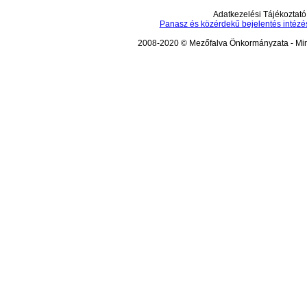
Adatkezelési Tájékoztató
Panasz és közérdekű bejelentés intézé
2008-2020 © Mezőfalva Önkormányzata - Mind