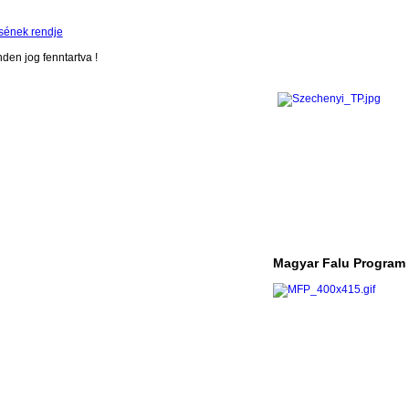
sének rendje
en jog fenntartva !
Magyar Falu Program