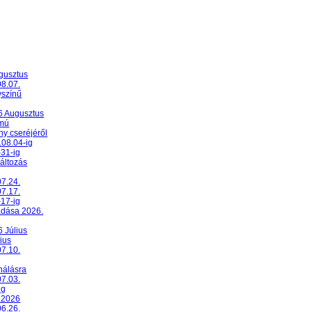
ugusztus
08.07.
yszínű
26 Augusztus
umú
y cseréjéről
.08.04-ig
-31-ig
változás
07.24.
07.17.
-17-ig
adása 2026.
6 Július
ius
07.10.
nálásra
07.03.
ig
 2026
06.26.