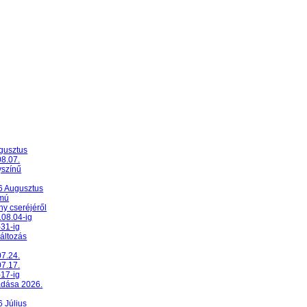
ugusztus
08.07.
yszínű
26 Augusztus
umú
y cseréjéről
.08.04-ig
-31-ig
változás
07.24.
07.17.
-17-ig
adása 2026.
6 Július