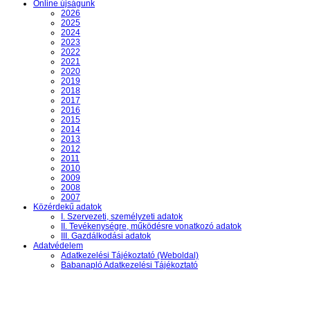
Online újságunk
2026
2025
2024
2023
2022
2021
2020
2019
2018
2017
2016
2015
2014
2013
2012
2011
2010
2009
2008
2007
Közérdekű adatok
I. Szervezeti, személyzeti adatok
II. Tevékenységre, működésre vonatkozó adatok
III. Gazdálkodási adatok
Adatvédelem
Adatkezelési Tájékoztató (Weboldal)
Babanapló Adatkezelési Tájékoztató