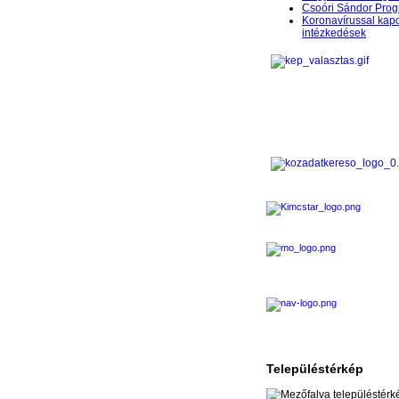
Csoóri Sándor Pro
Koronavírussal kap
intézkedések
Településtérkép