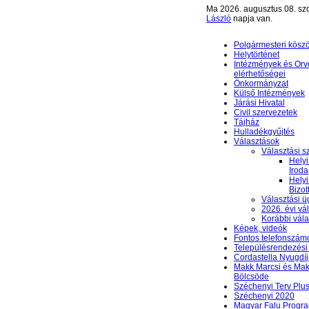
Ma 2026. augusztus 08. sz
László
napja van.
Polgármesteri kösz
Helytörténet
Intézmények és Orv
elérhetőségei
Önkormányzat
Külső Intézmények
Járási Hivatal
Civil szervezetek
Tájház
Hulladékgyűjtés
Választások
Választási s
Helyi
Iroda
Helyi
Bizot
Választási ü
2026. évi vá
Korábbi vál
Képek, videók
Fontos telefonszám
Településrendezési 
Cordastella Nyugdíj
Makk Marcsi és Mak
Bölcsöde
Széchenyi Terv Plu
Széchenyi 2020
Magyar Falu Progr