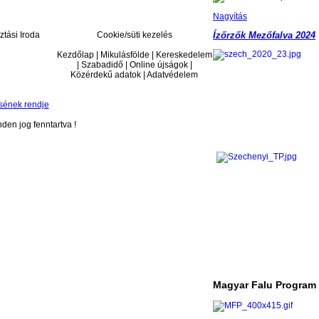
Nagyítás
ztási Iroda
Cookie/süti kezelés
Ízőrzők Mezőfalva 2024
Kezdőlap | Mikulásfölde | Kereskedelem
| Szabadidő | Online újságok |
Közérdekű adatok | Adatvédelem
sének rendje
en jog fenntartva !
Magyar Falu Program