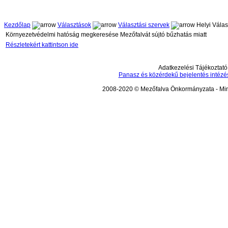
Kezdőlap
Választások
Választási szervek
Helyi Válas
Környezetvédelmi hatóság megkeresése Mezőfalvát sújtó bűzhatás miatt
Részletekért kattintson ide
Adatkezelési Tájékoztató
Panasz és közérdekű bejelentés intézé
2008-2020 © Mezőfalva Önkormányzata - Mind