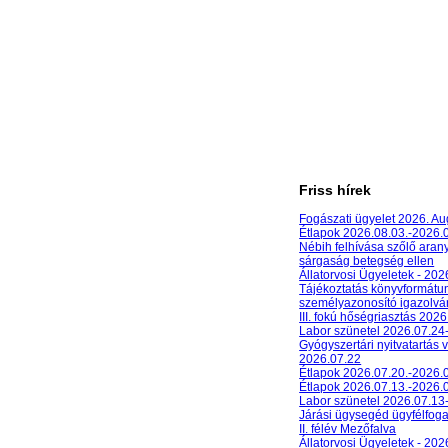
Friss hírek
Fogászati ügyelet 2026. A
Étlapok 2026.08.03.-2026.
Nébih felhívása szőlő aran
sárgaság betegség ellen
Állatorvosi Ügyeletek - 20
Tájékoztatás könyvformát
személyazonosító igazolván
III. fokú hőségriasztás 2026
Labor szünetel 2026.07.24
Gyógyszertári nyitvatartás 
2026.07.22
Étlapok 2026.07.20.-2026.
Étlapok 2026.07.13.-2026.
Labor szünetel 2026.07.13
Járási ügysegéd ügyfélfog
II. félév Mezőfalva
Állatorvosi Ügyeletek - 202