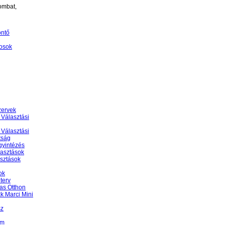
ombat,
öntő
osok
zervek
 Választási
 Választási
tság
gyintézés
lasztások
asztások
ok
terv
as Otthon
k Marci Mini
sz
am