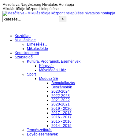
Mezőfalva Nagyközség Hivatalos Honlapja
Mikulás földje központi települése
Kezdőlap
Mikulásfölde
Elmesélés...
Mikulásfölde
Kereskedelem
Szabadidő
Kultúra, Programok, Események
Könyvtár
Művelődési Ház
Sport
Medosz SE
Bemutatkozás
Beszámolók
2023-2024
2022-2023
2021-2022
2020-2021
2019 - 2020
2017 - 2018
2016 - 2017
2015 - 2016
2014 - 2015
Természetjárás
Egyéb események