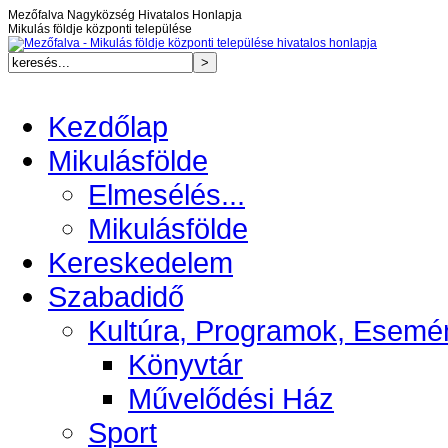
Mezőfalva Nagyközség Hivatalos Honlapja
Mikulás földje központi települése
Kezdőlap
Mikulásfölde
Elmesélés...
Mikulásfölde
Kereskedelem
Szabadidő
Kultúra, Programok, Esemé
Könyvtár
Művelődési Ház
Sport