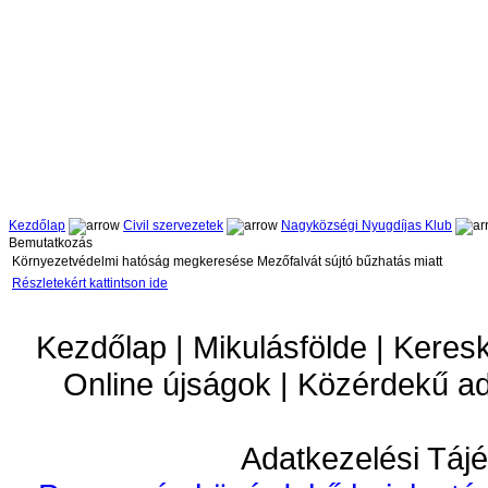
Kezdőlap
Civil szervezetek
Nagyközségi Nyugdíjas Klub
Bemutatkozás
Környezetvédelmi hatóság megkeresése Mezőfalvát sújtó bűzhatás miatt
Részletekért kattintson ide
Kezdőlap | Mikulásfölde | Keres
Online újságok | Közérdekű a
Adatkezelési Tájé