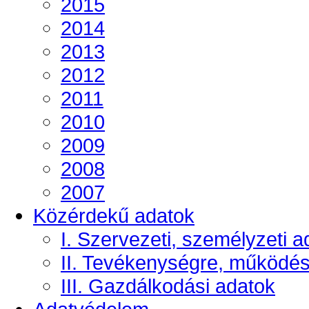
2015
2014
2013
2012
2011
2010
2009
2008
2007
Közérdekű adatok
I. Szervezeti, személyzeti a
II. Tevékenységre, működé
III. Gazdálkodási adatok