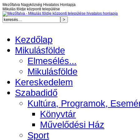
Mezőfalva Nagyközség Hivatalos Honlapja
Mikulás földje központi települése
Kezdőlap
Mikulásfölde
Elmesélés...
Mikulásfölde
Kereskedelem
Szabadidő
Kultúra, Programok, Esemé
Könyvtár
Művelődési Ház
Sport