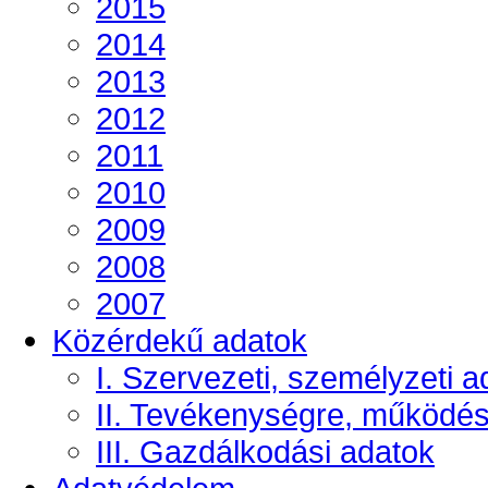
2015
2014
2013
2012
2011
2010
2009
2008
2007
Közérdekű adatok
I. Szervezeti, személyzeti a
II. Tevékenységre, működé
III. Gazdálkodási adatok