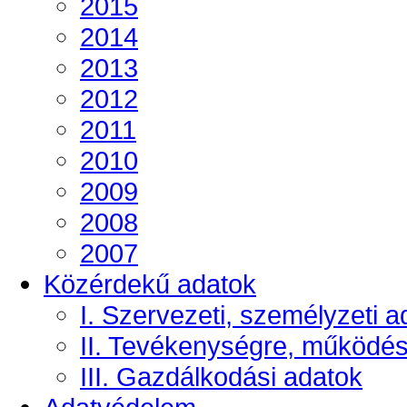
2015
2014
2013
2012
2011
2010
2009
2008
2007
Közérdekű adatok
I. Szervezeti, személyzeti a
II. Tevékenységre, működé
III. Gazdálkodási adatok