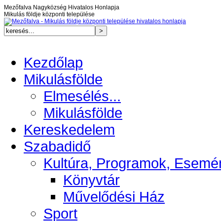
Mezőfalva Nagyközség Hivatalos Honlapja
Mikulás földje központi települése
Kezdőlap
Mikulásfölde
Elmesélés...
Mikulásfölde
Kereskedelem
Szabadidő
Kultúra, Programok, Esemé
Könyvtár
Művelődési Ház
Sport