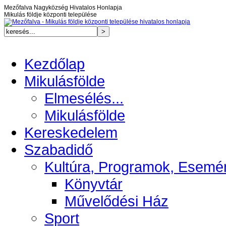
Mezőfalva Nagyközség Hivatalos Honlapja
Mikulás földje központi települése
Kezdőlap
Mikulásfölde
Elmesélés...
Mikulásfölde
Kereskedelem
Szabadidő
Kultúra, Programok, Esemé
Könyvtár
Művelődési Ház
Sport