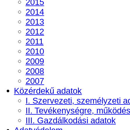
2015
2014
2013
2012
2011
2010
2009
2008
2007
Közérdekű adatok
I. Szervezeti, személyzeti a
II. Tevékenységre, működé
III. Gazdálkodási adatok