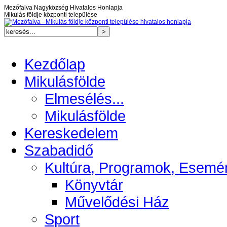
Mezőfalva Nagyközség Hivatalos Honlapja
Mikulás földje központi települése
Kezdőlap
Mikulásfölde
Elmesélés...
Mikulásfölde
Kereskedelem
Szabadidő
Kultúra, Programok, Esemé
Könyvtár
Művelődési Ház
Sport