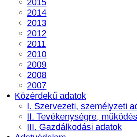
2015
2014
2013
2012
2011
2010
2009
2008
2007
Közérdekű adatok
I. Szervezeti, személyzeti a
II. Tevékenységre, működé
III. Gazdálkodási adatok