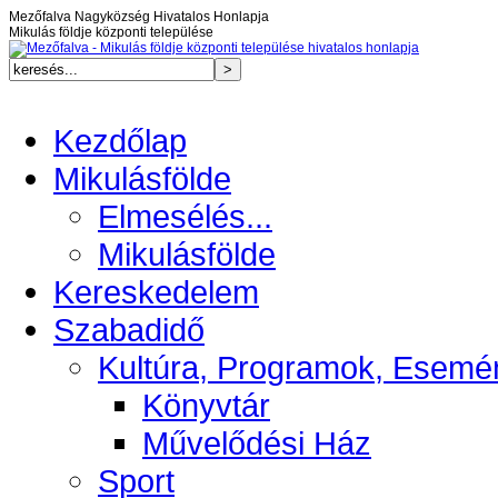
Mezőfalva Nagyközség Hivatalos Honlapja
Mikulás földje központi települése
Kezdőlap
Mikulásfölde
Elmesélés...
Mikulásfölde
Kereskedelem
Szabadidő
Kultúra, Programok, Esemé
Könyvtár
Művelődési Ház
Sport