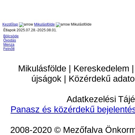
Kezdőlap
Mikulásfölde
Mikulásfölde
Étlapok 2025.07.28.-2025.08.01.
Bölcsöde
Óvodás
Menza
Felnőtt
Mikulásfölde | Kereskedelem |
újságok | Közérdekű adato
Adatkezelési Tájé
Panasz és közérdekű bejelentés
2008-2020 © Mezőfalva Önkorm