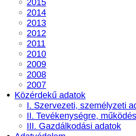
2015
2014
2013
2012
2011
2010
2009
2008
2007
Közérdekű adatok
I. Szervezeti, személyzeti a
II. Tevékenységre, működé
III. Gazdálkodási adatok