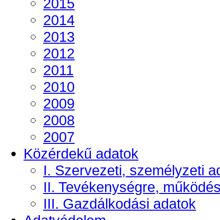
2015
2014
2013
2012
2011
2010
2009
2008
2007
Közérdekű adatok
I. Szervezeti, személyzeti a
II. Tevékenységre, működé
III. Gazdálkodási adatok