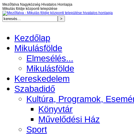
Mezőfalva Nagyközség Hivatalos Honlapja
Mikulás földje központi települése
Kezdőlap
Mikulásfölde
Elmesélés...
Mikulásfölde
Kereskedelem
Szabadidő
Kultúra, Programok, Esemé
Könyvtár
Művelődési Ház
Sport