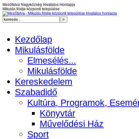
Mezőfalva Nagyközség Hivatalos Honlapja
Mikulás földje központi települése
Kezdőlap
Mikulásfölde
Elmesélés...
Mikulásfölde
Kereskedelem
Szabadidő
Kultúra, Programok, Esemé
Könyvtár
Művelődési Ház
Sport