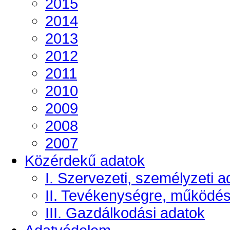
2015
2014
2013
2012
2011
2010
2009
2008
2007
Közérdekű adatok
I. Szervezeti, személyzeti a
II. Tevékenységre, működé
III. Gazdálkodási adatok