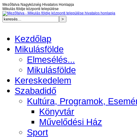
Mezőfalva Nagyközség Hivatalos Honlapja
Mikulás földje központi települése
Kezdőlap
Mikulásfölde
Elmesélés...
Mikulásfölde
Kereskedelem
Szabadidő
Kultúra, Programok, Esemé
Könyvtár
Művelődési Ház
Sport