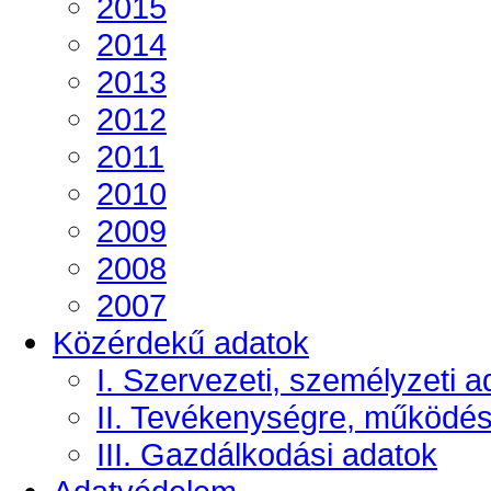
2015
2014
2013
2012
2011
2010
2009
2008
2007
Közérdekű adatok
I. Szervezeti, személyzeti a
II. Tevékenységre, működé
III. Gazdálkodási adatok