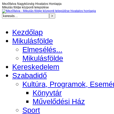
Mezőfalva Nagyközség Hivatalos Honlapja
Mikulás földje központi települése
Kezdőlap
Mikulásfölde
Elmesélés...
Mikulásfölde
Kereskedelem
Szabadidő
Kultúra, Programok, Esemé
Könyvtár
Művelődési Ház
Sport