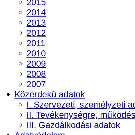
2015
2014
2013
2012
2011
2010
2009
2008
2007
Közérdekű adatok
I. Szervezeti, személyzeti a
II. Tevékenységre, működé
III. Gazdálkodási adatok