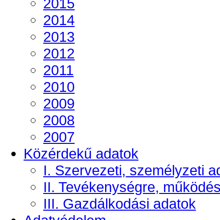
2015
2014
2013
2012
2011
2010
2009
2008
2007
Közérdekű adatok
I. Szervezeti, személyzeti a
II. Tevékenységre, működé
III. Gazdálkodási adatok