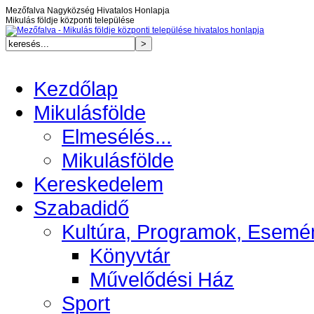
Mezőfalva Nagyközség Hivatalos Honlapja
Mikulás földje központi települése
Kezdőlap
Mikulásfölde
Elmesélés...
Mikulásfölde
Kereskedelem
Szabadidő
Kultúra, Programok, Esemé
Könyvtár
Művelődési Ház
Sport