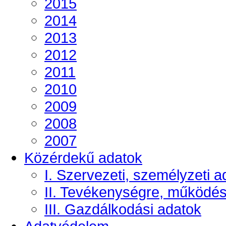
2015
2014
2013
2012
2011
2010
2009
2008
2007
Közérdekű adatok
I. Szervezeti, személyzeti a
II. Tevékenységre, működé
III. Gazdálkodási adatok