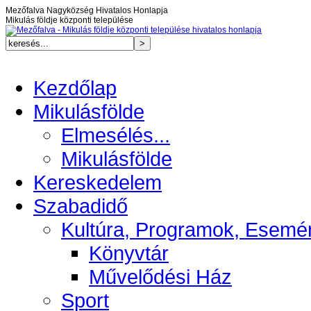
Mezőfalva Nagyközség Hivatalos Honlapja
Mikulás földje központi települése
Kezdőlap
Mikulásfölde
Elmesélés...
Mikulásfölde
Kereskedelem
Szabadidő
Kultúra, Programok, Esemé
Könyvtár
Művelődési Ház
Sport