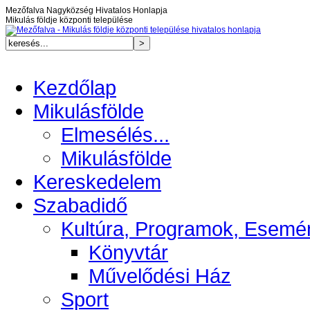
Mezőfalva Nagyközség Hivatalos Honlapja
Mikulás földje központi települése
Kezdőlap
Mikulásfölde
Elmesélés...
Mikulásfölde
Kereskedelem
Szabadidő
Kultúra, Programok, Esemé
Könyvtár
Művelődési Ház
Sport