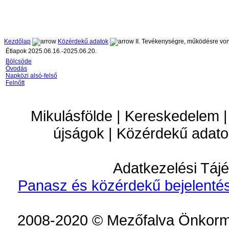
Kezdőlap
Közérdekű adatok
II. Tevékenységre, működésre vo
Étlapok 2025.06.16.-2025.06.20.
Bölcsöde
Óvodás
Napközi alsó-felső
Felnőtt
Mikulásfölde | Kereskedelem |
újságok | Közérdekű adato
Adatkezelési Tájé
Panasz és közérdekű bejelentés
2008-2020 © Mezőfalva Önkorm