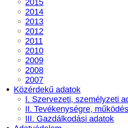
2015
2014
2013
2012
2011
2010
2009
2008
2007
Közérdekű adatok
I. Szervezeti, személyzeti a
II. Tevékenységre, működé
III. Gazdálkodási adatok