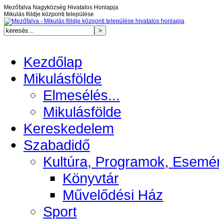
Mezőfalva Nagyközség Hivatalos Honlapja
Mikulás földje központi települése
Kezdőlap
Mikulásfölde
Elmesélés...
Mikulásfölde
Kereskedelem
Szabadidő
Kultúra, Programok, Esemé
Könyvtár
Művelődési Ház
Sport