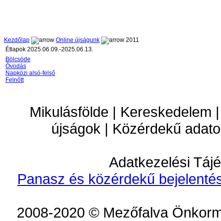
Kezdőlap
Online újságunk
2011
Étlapok 2025.06.09.-2025.06.13.
Bölcsöde
Óvodás
Napközi alsó-felső
Felnőtt
Mikulásfölde | Kereskedelem |
újságok | Közérdekű adato
Adatkezelési Tájé
Panasz és közérdekű bejelentés
2008-2020 © Mezőfalva Önkorm