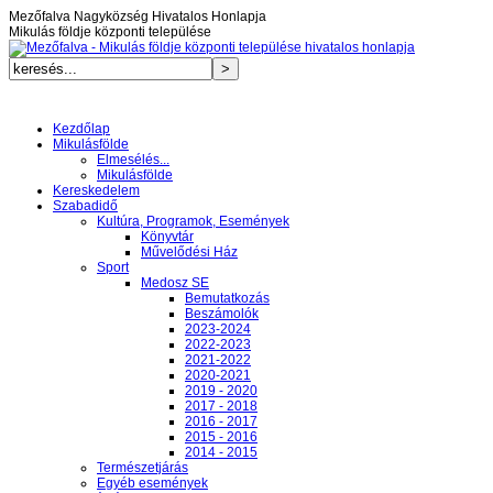
Mezőfalva Nagyközség Hivatalos Honlapja
Mikulás földje központi települése
Kezdőlap
Mikulásfölde
Elmesélés...
Mikulásfölde
Kereskedelem
Szabadidő
Kultúra, Programok, Események
Könyvtár
Művelődési Ház
Sport
Medosz SE
Bemutatkozás
Beszámolók
2023-2024
2022-2023
2021-2022
2020-2021
2019 - 2020
2017 - 2018
2016 - 2017
2015 - 2016
2014 - 2015
Természetjárás
Egyéb események