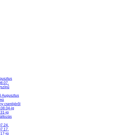
ugusztus
08.07.
yszínű
26 Augusztus
umú
y cseréjéről
.08.04-ig
-31-ig
változás
07.24.
07.17.
-17-ig