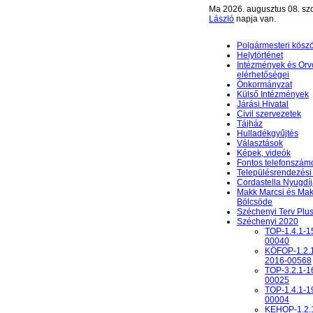
Ma 2026. augusztus 08. sz
László
napja van.
Polgármesteri kösz
Helytörténet
Intézmények és Orv
elérhetőségei
Önkormányzat
Külső Intézmények
Járási Hivatal
Civil szervezetek
Tájház
Hulladékgyűjtés
Választások
Képek, videók
Fontos telefonszám
Településrendezési 
Cordastella Nyugdíj
Makk Marcsi és Mak
Bölcsöde
Széchenyi Terv Plu
Széchenyi 2020
TOP-1.4.1-1
00040
KÖFOP-1.2.
2016-00568
TOP-3.2.1-1
00025
TOP-1.4.1-1
00004
KEHOP-1.2.