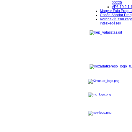
00225
VP6-19.2.1-
Magyar Falu Progr
Csoóri Sándor Pro
Koronavírussal kap
intézkedések