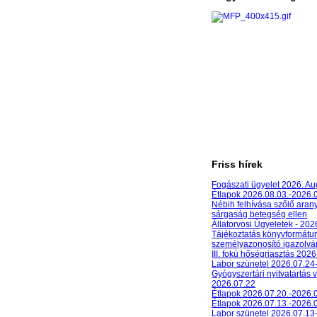
Friss hírek
Fogászati ügyelet 2026. A
Étlapok 2026.08.03.-2026.
Nébih felhívása szőlő aran
sárgaság betegség ellen
Állatorvosi Ügyeletek - 20
Tájékoztatás könyvformát
személyazonosító igazolván
III. fokú hőségriasztás 2026
Labor szünetel 2026.07.24
Gyógyszertári nyitvatartás 
2026.07.22
Étlapok 2026.07.20.-2026.
Étlapok 2026.07.13.-2026.
Labor szünetel 2026.07.13