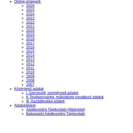
Online újságunk
2026
2025
2024
2023
2022
2021
2020
2019
2018
2017
2016
2015
2014
2013
2012
2011
2010
2009
2008
2007
Közérdekű adatok
I. Szervezeti, személyzeti adatok
II. Tevékenységre, működésre vonatkozó adatok
III. Gazdálkodási adatok
Adatvédelem
Adatkezelési Tájékoztató (Weboldal)
Babanapló Adatkezelési Tájékoztató