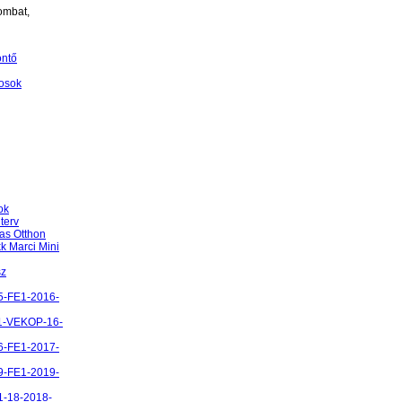
ombat,
öntő
osok
ok
terv
as Otthon
k Marci Mini
sz
5-FE1-2016-
1-VEKOP-16-
6-FE1-2017-
9-FE1-2019-
1-18-2018-