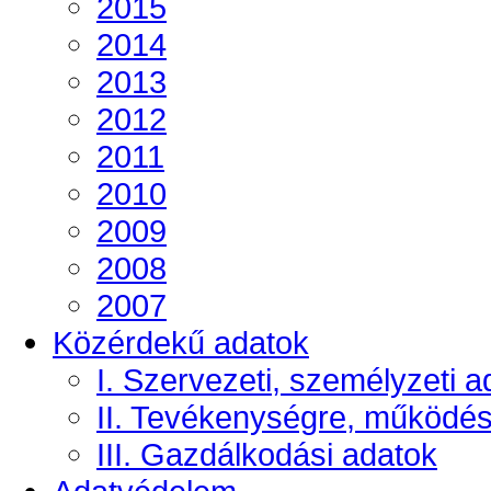
2015
2014
2013
2012
2011
2010
2009
2008
2007
Közérdekű adatok
I. Szervezeti, személyzeti a
II. Tevékenységre, működé
III. Gazdálkodási adatok