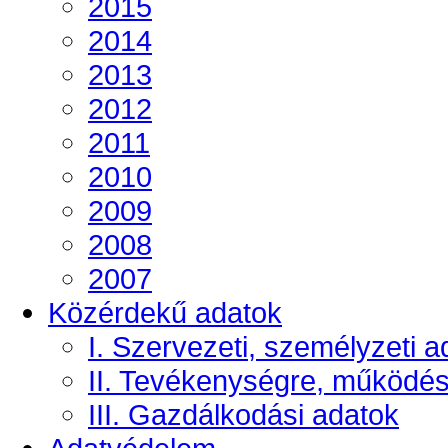
2015
2014
2013
2012
2011
2010
2009
2008
2007
Közérdekű adatok
I. Szervezeti, személyzeti a
II. Tevékenységre, működé
III. Gazdálkodási adatok