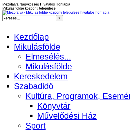
Mezőfalva Nagyközség Hivatalos Honlapja
Mikulás földje központi települése
Kezdőlap
Mikulásfölde
Elmesélés...
Mikulásfölde
Kereskedelem
Szabadidő
Kultúra, Programok, Esemé
Könyvtár
Művelődési Ház
Sport