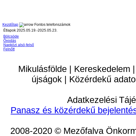
Kezdőlap
Fontos telefonszámok
Étlapok 2025.05.19.-2025.05.23.
Bölcsöde
Óvodás
Napközi alsó-felső
Felnőtt
Mikulásfölde | Kereskedelem |
újságok | Közérdekű adato
Adatkezelési Tájé
Panasz és közérdekű bejelentés
2008-2020 © Mezőfalva Önkorm