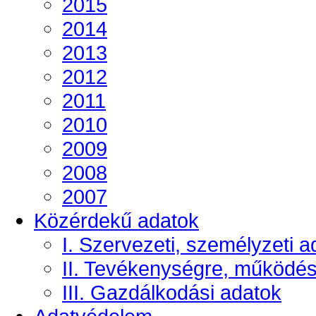
2015
2014
2013
2012
2011
2010
2009
2008
2007
Közérdekű adatok
I. Szervezeti, személyzeti a
II. Tevékenységre, működé
III. Gazdálkodási adatok