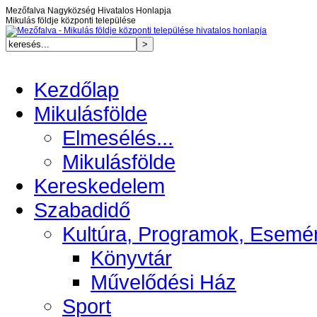
Mezőfalva Nagyközség Hivatalos Honlapja
Mikulás földje központi települése
Kezdőlap
Mikulásfölde
Elmesélés...
Mikulásfölde
Kereskedelem
Szabadidő
Kultúra, Programok, Esemé
Könyvtár
Művelődési Ház
Sport