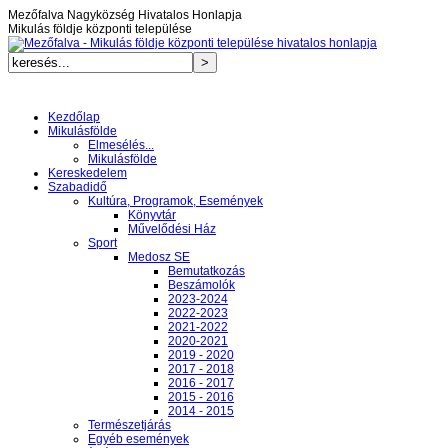
Mezőfalva Nagyközség Hivatalos Honlapja
Mikulás földje központi települése
Kezdőlap
Mikulásfölde
Elmesélés...
Mikulásfölde
Kereskedelem
Szabadidő
Kultúra, Programok, Események
Könyvtár
Művelődési Ház
Sport
Medosz SE
Bemutatkozás
Beszámolók
2023-2024
2022-2023
2021-2022
2020-2021
2019 - 2020
2017 - 2018
2016 - 2017
2015 - 2016
2014 - 2015
Természetjárás
Egyéb események