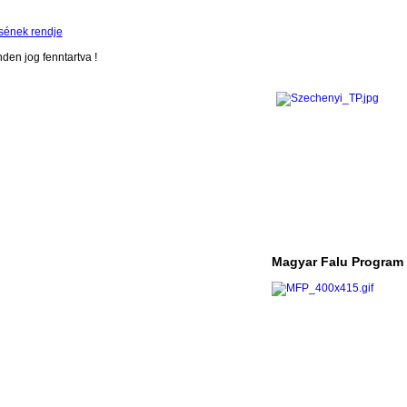
sének rendje
en jog fenntartva !
Magyar Falu Program