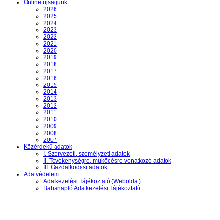
Online újságunk
2026
2025
2024
2023
2022
2021
2020
2019
2018
2017
2016
2015
2014
2013
2012
2011
2010
2009
2008
2007
Közérdekű adatok
I. Szervezeti, személyzeti adatok
II. Tevékenységre, működésre vonatkozó adatok
III. Gazdálkodási adatok
Adatvédelem
Adatkezelési Tájékoztató (Weboldal)
Babanapló Adatkezelési Tájékoztató