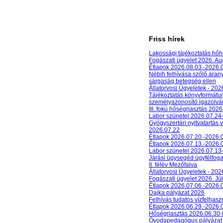
Friss hírek
Lakossági tájékoztatás hőh
Fogászati ügyelet 2026. A
Étlapok 2026.08.03.-2026.
Nébih felhívása szőlő aran
sárgaság betegség ellen
Állatorvosi Ügyeletek - 20
Tájékoztatás könyvformát
személyazonosító igazolván
III. fokú hőségriasztás 2026
Labor szünetel 2026.07.24
Gyógyszertári nyitvatartás 
2026.07.22
Étlapok 2026.07.20.-2026.
Étlapok 2026.07.13.-2026.
Labor szünetel 2026.07.13
Járási ügysegéd ügyfélfog
II. félév Mezőfalva
Állatorvosi Ügyeletek - 202
Fogászati ügyelet 2026. Júl
Étlapok 2026.07.06.-2026.
Dajka pályázat 2026
Felhívás tudatos vízfelhasz
Étlapok 2026.06.29.-2026.
Hőségriasztás 2026.06.30-
Óvodapedagógus pályázat