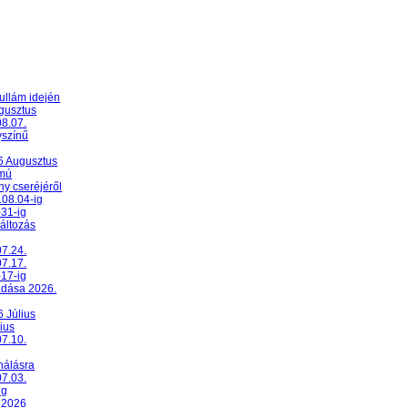
ullám idején
ugusztus
08.07.
yszínű
26 Augusztus
umú
y cseréjéről
.08.04-ig
-31-ig
változás
07.24.
07.17.
-17-ig
adása 2026.
6 Július
ius
07.10.
nálásra
07.03.
ig
 2026