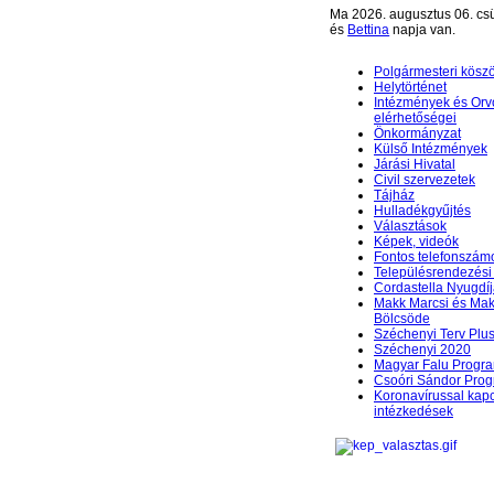
Ma 2026. augusztus 06. csü
és
Bettina
napja van.
Polgármesteri kösz
Helytörténet
Intézmények és Orv
elérhetőségei
Önkormányzat
Külső Intézmények
Járási Hivatal
Civil szervezetek
Tájház
Hulladékgyűjtés
Választások
Képek, videók
Fontos telefonszám
Településrendezési 
Cordastella Nyugdíj
Makk Marcsi és Mak
Bölcsöde
Széchenyi Terv Plu
Széchenyi 2020
Magyar Falu Progr
Csoóri Sándor Pro
Koronavírussal kap
intézkedések