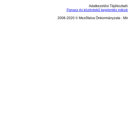
Adatkezelési Tájékoztató
Panasz és közérdekű bejelentés intézé
2008-2020 © Mezőfalva Önkormányzata - Mind