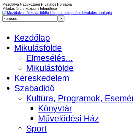
Mezőfalva Nagyközség Hivatalos Honlapja
Mikulás földje központi települése
Kezdőlap
Mikulásfölde
Elmesélés...
Mikulásfölde
Kereskedelem
Szabadidő
Kultúra, Programok, Esemé
Könyvtár
Művelődési Ház
Sport