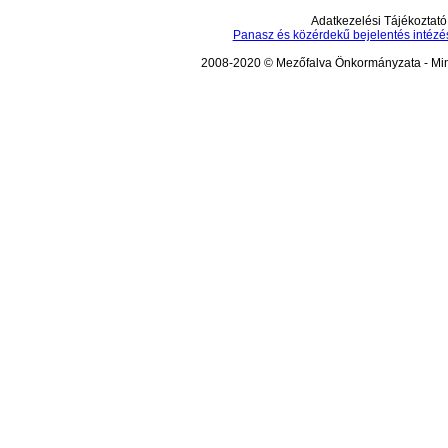
Adatkezelési Tájékoztató
Panasz és közérdekű bejelentés intézé
2008-2020 © Mezőfalva Önkormányzata - Mind