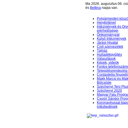
Ma 2026. augusztus 06. csü
és
Bettina
napja van.
Polgármesteri kösz
Helytörténet
Intézmények és Orv
elérhetőségei
Önkormányzat
Külső Intézmények
Járási Hivatal
Civil szervezetek
Tájház
Hulladékgyűjtés
Választások
Képek, videók
Fontos telefonszám
Településrendezési 
Cordastella Nyugdíj
Makk Marcsi és Mak
Bölcsöde
Széchenyi Terv Plu
Széchenyi 2020
Magyar Falu Progr
Csoóri Sándor Pro
Koronavírussal kap
intézkedések