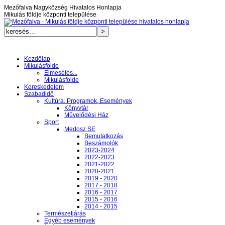
Mezőfalva Nagyközség Hivatalos Honlapja
Mikulás földje központi települése
Kezdőlap
Mikulásfölde
Elmesélés...
Mikulásfölde
Kereskedelem
Szabadidő
Kultúra, Programok, Események
Könyvtár
Művelődési Ház
Sport
Medosz SE
Bemutatkozás
Beszámolók
2023-2024
2022-2023
2021-2022
2020-2021
2019 - 2020
2017 - 2018
2016 - 2017
2015 - 2016
2014 - 2015
Természetjárás
Egyéb események