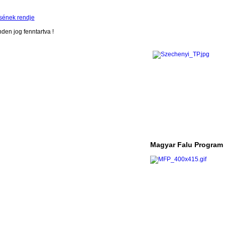
sének rendje
en jog fenntartva !
Magyar Falu Program