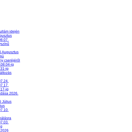
ullám idején
ugusztus
08.07.
yszínű
26 Augusztus
umú
y cseréjéről
.08.04-ig
-31-ig
változás
07.24.
07.17.
-17-ig
adása 2026.
6 Július
ius
07.10.
nálásra
07.03.
ig
 2026