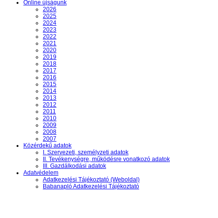
Online újságunk
2026
2025
2024
2023
2022
2021
2020
2019
2018
2017
2016
2015
2014
2013
2012
2011
2010
2009
2008
2007
Közérdekű adatok
I. Szervezeti, személyzeti adatok
II. Tevékenységre, működésre vonatkozó adatok
III. Gazdálkodási adatok
Adatvédelem
Adatkezelési Tájékoztató (Weboldal)
Babanapló Adatkezelési Tájékoztató