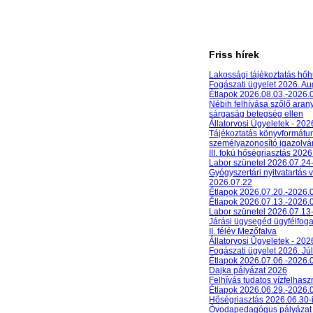
Friss hírek
Lakossági tájékoztatás hőh
Fogászati ügyelet 2026. A
Étlapok 2026.08.03.-2026.
Nébih felhívása szőlő aran
sárgaság betegség ellen
Állatorvosi Ügyeletek - 20
Tájékoztatás könyvformát
személyazonosító igazolván
III. fokú hőségriasztás 2026
Labor szünetel 2026.07.24
Gyógyszertári nyitvatartás 
2026.07.22
Étlapok 2026.07.20.-2026.
Étlapok 2026.07.13.-2026.
Labor szünetel 2026.07.13
Járási ügysegéd ügyfélfog
II. félév Mezőfalva
Állatorvosi Ügyeletek - 202
Fogászati ügyelet 2026. Júl
Étlapok 2026.07.06.-2026.
Dajka pályázat 2026
Felhívás tudatos vízfelhasz
Étlapok 2026.06.29.-2026.
Hőségriasztás 2026.06.30-
Óvodapedagógus pályázat