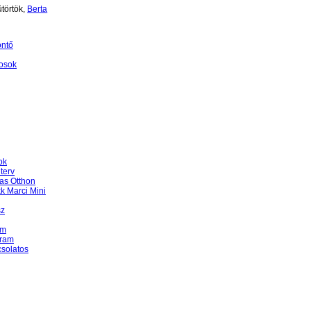
törtök,
Berta
öntő
osok
ok
terv
as Otthon
k Marci Mini
sz
am
gram
csolatos