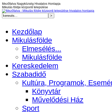
Mezőfalva Nagyközség Hivatalos Honlapja
Mikulás földje központi települése
Kezdőlap
Mikulásfölde
Elmesélés...
Mikulásfölde
Kereskedelem
Szabadidő
Kultúra, Programok, Esemé
Könyvtár
Művelődési Ház
Sport