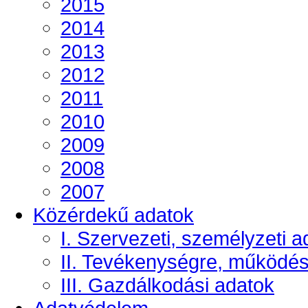
2015
2014
2013
2012
2011
2010
2009
2008
2007
Közérdekű adatok
I. Szervezeti, személyzeti a
II. Tevékenységre, működé
III. Gazdálkodási adatok