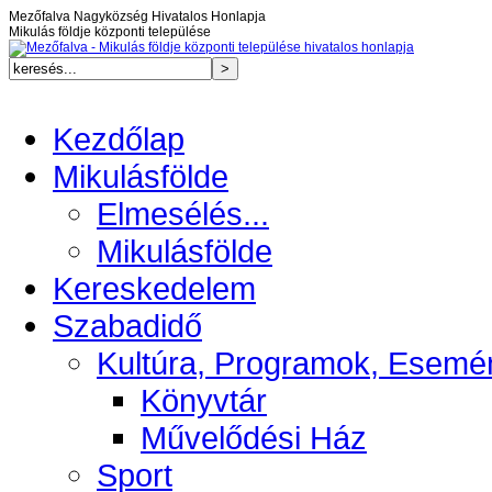
Mezőfalva Nagyközség Hivatalos Honlapja
Mikulás földje központi települése
Kezdőlap
Mikulásfölde
Elmesélés...
Mikulásfölde
Kereskedelem
Szabadidő
Kultúra, Programok, Esemé
Könyvtár
Művelődési Ház
Sport