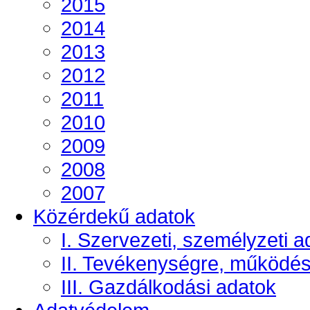
2015
2014
2013
2012
2011
2010
2009
2008
2007
Közérdekű adatok
I. Szervezeti, személyzeti a
II. Tevékenységre, működé
III. Gazdálkodási adatok