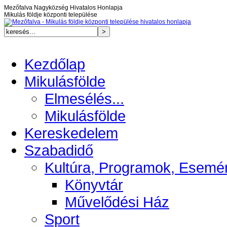
Mezőfalva Nagyközség Hivatalos Honlapja
Mikulás földje központi települése
Kezdőlap
Mikulásfölde
Elmesélés...
Mikulásfölde
Kereskedelem
Szabadidő
Kultúra, Programok, Esemé
Könyvtár
Művelődési Ház
Sport