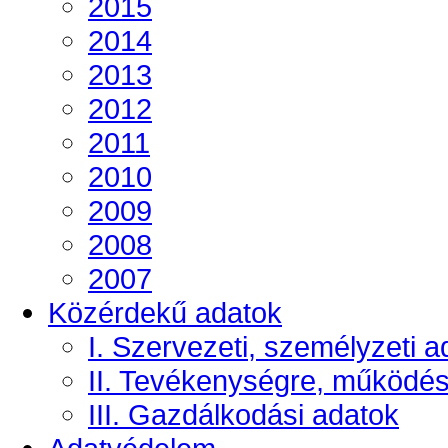
2015
2014
2013
2012
2011
2010
2009
2008
2007
Közérdekű adatok
I. Szervezeti, személyzeti a
II. Tevékenységre, működé
III. Gazdálkodási adatok