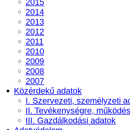
2015
2014
2013
2012
2011
2010
2009
2008
2007
Közérdekű adatok
I. Szervezeti, személyzeti a
II. Tevékenységre, működé
III. Gazdálkodási adatok