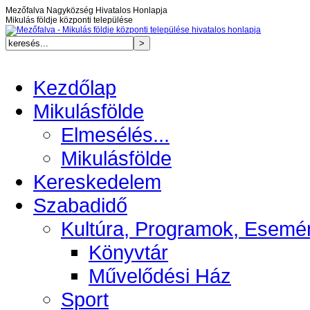
Mezőfalva Nagyközség Hivatalos Honlapja
Mikulás földje központi települése
Kezdőlap
Mikulásfölde
Elmesélés...
Mikulásfölde
Kereskedelem
Szabadidő
Kultúra, Programok, Esemé
Könyvtár
Művelődési Ház
Sport