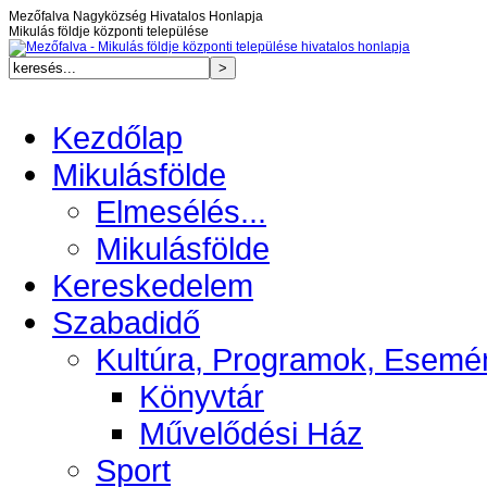
Mezőfalva Nagyközség Hivatalos Honlapja
Mikulás földje központi települése
Kezdőlap
Mikulásfölde
Elmesélés...
Mikulásfölde
Kereskedelem
Szabadidő
Kultúra, Programok, Esemé
Könyvtár
Művelődési Ház
Sport