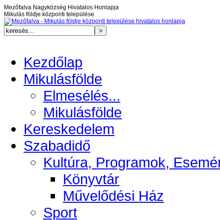
Mezőfalva Nagyközség Hivatalos Honlapja
Mikulás földje központi települése
Kezdőlap
Mikulásfölde
Elmesélés...
Mikulásfölde
Kereskedelem
Szabadidő
Kultúra, Programok, Esemé
Könyvtár
Művelődési Ház
Sport