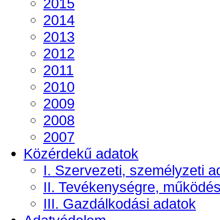
2015
2014
2013
2012
2011
2010
2009
2008
2007
Közérdekű adatok
I. Szervezeti, személyzeti a
II. Tevékenységre, működé
III. Gazdálkodási adatok